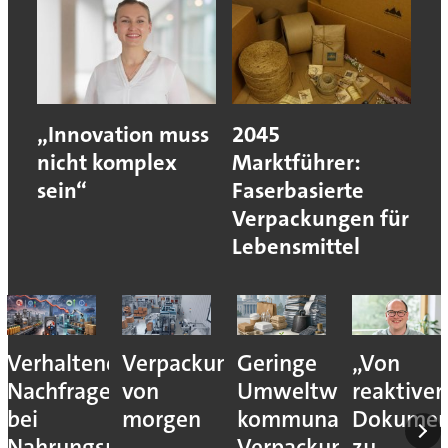
„Innovation muss
2045
nicht komplex
Marktführer:
sein“
Faserbasierte
Verpackungen für
Lebensmittel
Verhaltene
Verpackungslogistik
Geringe
„Von
Nachfrage
von
Umweltwirkung
reaktiver
bei
morgen
kommunaler
Dokumen
Nahrungsmittel-
Verpackungssteuern
zu