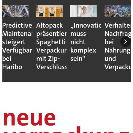
Predictive
Altopack
„Innovation
Verhalte
Maintenance
präsentiert
muss
Nachfrag
steigert
Spaghetti-
nicht
bei
Verfügbarkeit
Verpackung
komplex
Nahrungs
bei
mit Zip-
sein“
und
Haribo
Verschluss
Verpack