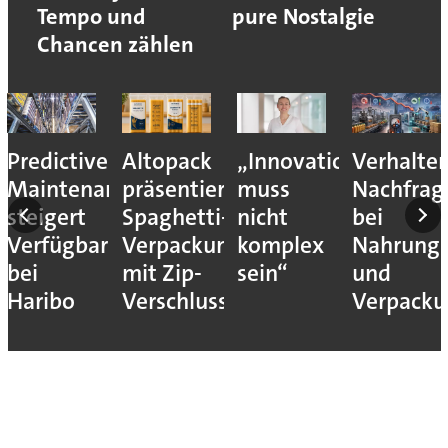
Tempo und
pure Nostalgie
Chancen zählen
Predictive
Altopack
„Innovation
Verhalte
Maintenance
präsentiert
muss
Nachfrag
steigert
Spaghetti-
nicht
bei
Verfügbarkeit
Verpackung
komplex
Nahrungs
bei
mit Zip-
sein“
und
Haribo
Verschluss
Verpack