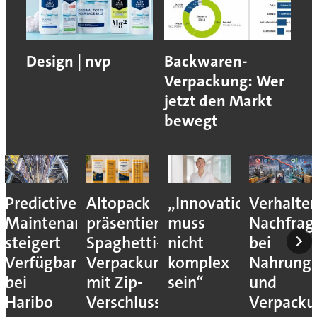
Design | nvp
Backwaren-
Verpackung: Wer
jetzt den Markt
bewegt
Predictive
Altopack
„Innovation
Verhalte
Maintenance
präsentiert
muss
Nachfrag
steigert
Spaghetti-
nicht
bei
Verfügbarkeit
Verpackung
komplex
Nahrungs
bei
mit Zip-
sein“
und
Haribo
Verschluss
Verpack