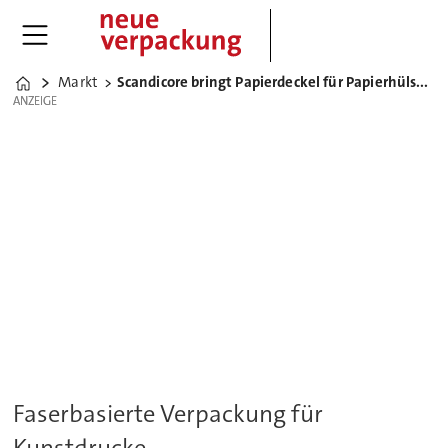
Markt
Scandicore bringt Papierdeckel für Papierhülsen auf den Markt
Home
ANZEIGE
ANZEIGE
Faserbasierte Verpackung für
Kunstdrucke