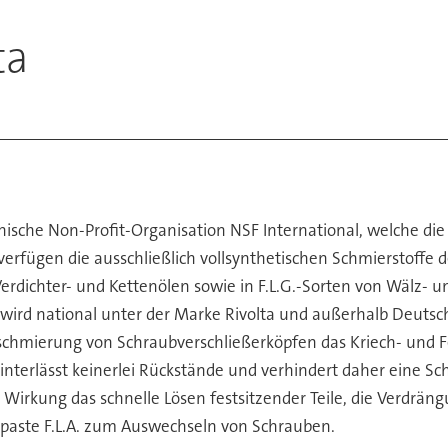
ta
nische Non-Profit-Organisation NSF International, welche die
 verfügen die ausschließlich vollsynthetischen Schmierstoffe
erdichter- und Kettenölen sowie in F.L.G.-Sorten von Wälz- un
ird national unter der Marke Rivolta und außerhalb Deutsch
chmierung von Schraubverschließerköpfen das Kriech- und Fei
nterlässt keinerlei Rückstände und verhindert daher eine Sc
 Wirkung das schnelle Lösen festsitzender Teile, die Verdrä
epaste F.L.A. zum Auswechseln von Schrauben.