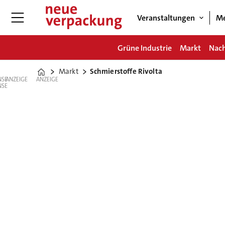
Veranstaltungen
Me
Grüne Industrie
Markt
Nach
Markt
Schmierstoffe Rivolta
Home
ANZEIGE
ANZEIGE