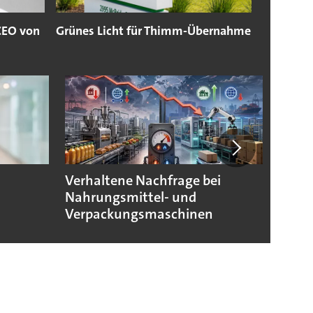
 CEO von
Grünes Licht für Thimm-Übernahme
Verhaltene Nachfrage bei
Verpa
Nahrungsmittel- und
morg
Verpackungsmaschinen