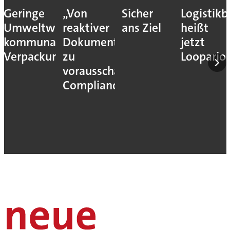
Geringe
„Von
Sicher
Logistik
Umweltwirkung
reaktiver
ans Ziel
heißt
kommunaler
Dokumentation
jetzt
Verpackungssteuern
zu
Loopario
vorausschauender
Compliance“