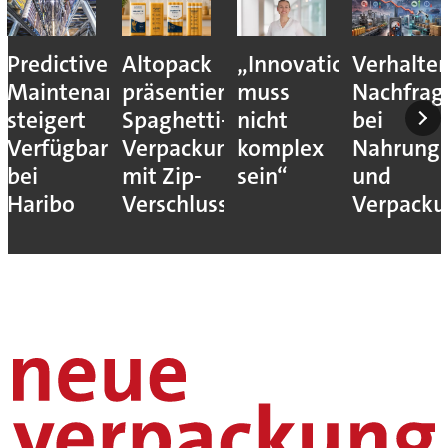
Predictive
Altopack
„Innovation
Verhalte
Maintenance
präsentiert
muss
Nachfrag
steigert
Spaghetti-
nicht
bei
Verfügbarkeit
Verpackung
komplex
Nahrungs
bei
mit Zip-
sein“
und
Haribo
Verschluss
Verpack