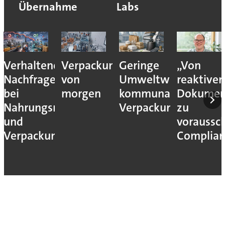
Übernahme
Labs
Verhaltene
Verpackungslogistik
Geringe
„Von
Nachfrage
von
Umweltwirkung
reaktiver
bei
morgen
kommunaler
Dokumen
Nahrungsmittel-
Verpackungssteuern
zu
und
voraussc
Verpackungsmaschinen
Complian