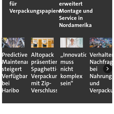
für
erweitert
Verpackungspapiere
Montage und
Service in
Nordamerika
Predictive
Altopack
„Innovation
Verhalte
Maintenance
präsentiert
muss
Nachfrag
steigert
Spaghetti-
nicht
bei
Verfügbarkeit
Verpackung
komplex
Nahrungs
bei
mit Zip-
sein“
und
Haribo
Verschluss
Verpack