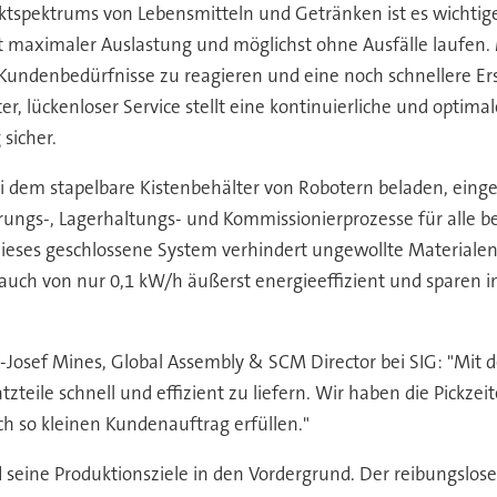
uktspektrums von Lebensmitteln und Getränken ist es wichtiger
 maximaler Auslastung und möglichst ohne Ausfälle laufen. 
 Kundenbedürfnisse zu reagieren und eine noch schnellere Ers
er, lückenloser Service stellt eine kontinuierliche und optim
sicher.
i dem stapelbare Kistenbehälter von Robotern beladen, eing
ungs-, Lagerhaltungs- und Kommissionierprozesse für alle be
Dieses geschlossene System verhindert ungewollte Materiale
rauch von nur 0,1 kW/h äußerst energieeffizient und sparen 
-Josef Mines, Global Assembly & SCM Director bei SIG: "Mit 
satzteile schnell und effizient zu liefern. Wir haben die Pick
ch so kleinen Kundenauftrag erfüllen."
 seine Produktionsziele in den Vordergrund. Der reibungslo