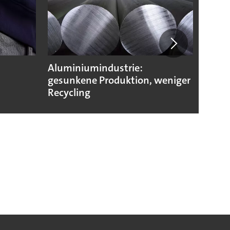
Aluminiumindustrie:
Karl 
gesunkene Produktion, weniger
beant
Recycling