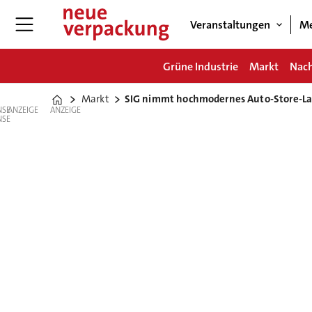
Veranstaltungen
Me
Grüne Industrie
Markt
Nach
Markt
SIG nimmt hochmodernes Auto-Store-Lage
Home
ANZEIGE
ANZEIGE