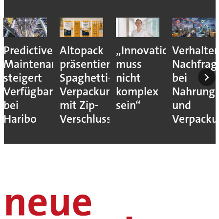
Predictive
Altopack
„Innovation
Verhalte
Maintenance
präsentiert
muss
Nachfrag
steigert
Spaghetti-
nicht
bei
Verfügbarkeit
Verpackung
komplex
Nahrungs
bei
mit Zip-
sein“
und
Haribo
Verschluss
Verpack