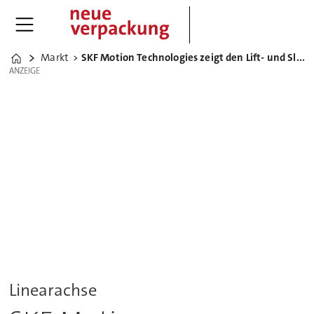
Markt
SKF Motion Technologies zeigt den Lift- und Slidekit auf der Fachpack
Home
ANZEIGE
ANZEIGE
Linearachse