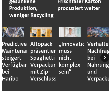
gesunkene
Frischfaser Karton
Produktion,
produziert weiter
weniger Recycling
Predictive
Altopack
„Innovation
Verhalte
Maintenance
präsentiert
muss
Nachfrag
steigert
Spaghetti-
nicht
bei
Verfügbarkeit
Verpackung
komplex
Nahrungs
bei
mit Zip-
sein“
und
Haribo
Verschluss
Verpack