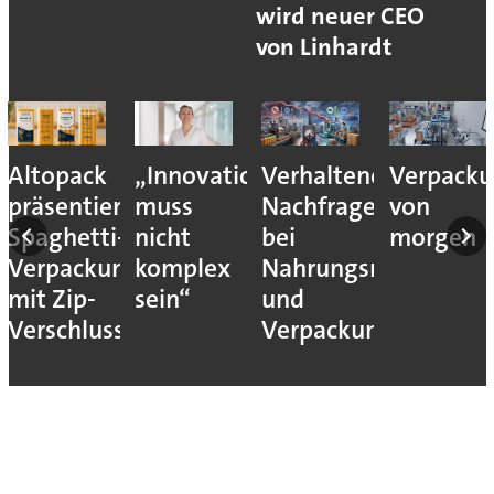
wird neuer CEO
von Linhardt
Altopack
„Innovation
Verhaltene
Verpacku
nce
präsentiert
muss
Nachfrage
von
Spaghetti-
nicht
bei
morgen
eit
Verpackung
komplex
Nahrungsmittel-
mit Zip-
sein“
und
Verschluss
Verpackungsmaschi