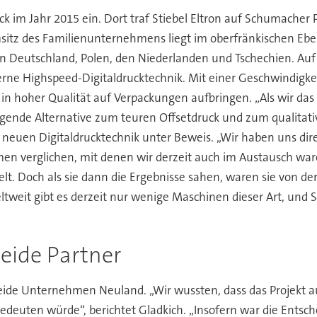
k im Jahr 2015 ein. Dort traf Stiebel Eltron auf Schumacher 
itz des Familienunternehmens liegt im oberfränkischen Ebe
n Deutschland, Polen, den Niederlanden und Tschechien. Auf 
ne Highspeed-Digitaldrucktechnik. Mit einer Geschwindigkeit
 in hoher Qualität auf Verpackungen aufbringen. „Als wir das 
ragende Alternative zum teuren Offsetdruck und zum qualitat
er neuen Digitaldrucktechnik unter Beweis. „Wir haben uns d
 verglichen, mit denen wir derzeit auch im Austausch waren“
lt. Doch als sie dann die Ergebnisse sahen, waren sie von der
ltweit gibt es derzeit nur wenige Maschinen dieser Art, und 
eide Partner
beide Unternehmen Neuland. „Wir wussten, dass das Projekt 
euten würde“, berichtet Gladkich. „Insofern war die Entsche