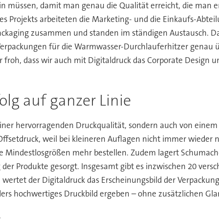
ein müssen, damit man genau die Qualität erreicht, die man er
s Projekts arbeiteten die Marketing- und die Einkaufs-Abteil
ckaging zusammen und standen im ständigen Austausch. Dahe
r Verpackungen für die Warmwasser-Durchlauferhitzer genau 
 froh, dass wir auch mit Digitaldruck das Corporate Desig
olg auf ganzer Linie
von einer hervorragenden Druckqualität, sondern auch von ein
Offsetdruck, weil bei kleineren Auflagen nicht immer wieder
eine Mindestlosgrößen mehr bestellen. Zudem lagert Schumac
ng der Produkte gesorgt. Insgesamt gibt es inzwischen 20 versch
i wertet der Digitaldruck das Erscheinungsbild der Verpackun
ders hochwertiges Druckbild ergeben – ohne zusätzlichen Gla