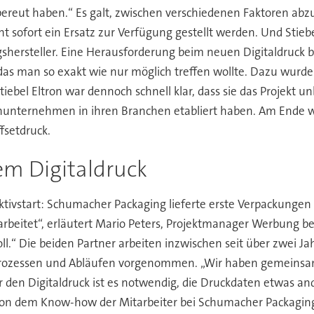
cht bereut haben.“ Es galt, zwischen verschiedenen Faktoren 
cht sofort ein Ersatz zur Verfügung gestellt werden. Und Stie
gshersteller. Eine Herausforderung beim neuen Digitaldruck b
d, das man so exakt wie nur möglich treffen wollte. Dazu wu
tiebel Eltron war dennoch schnell klar, dass sie das Projekt
lienunternehmen in ihren Branchen etabliert haben. Am Ende wa
fsetdruck.
dem Digitaldruck
tivstart: Schumacher Packaging lieferte erste Verpackungen a
tet“, erläutert Mario Peters, Projektmanager Werbung bei St
ll.“ Die beiden Partner arbeiten inzwischen seit über zwei 
rozessen und Abläufen vorgenommen. „Wir haben gemeinsam 
ür den Digitaldruck ist es notwendig, die Druckdaten etwas a
on dem Know-how der Mitarbeiter bei Schumacher Packaging sta