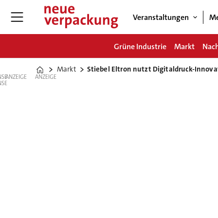
Veranstaltungen
Me
Grüne Industrie
Markt
Nach
Markt
Stiebel Eltron nutzt Digitaldruck-Inno
Home
ANZEIGE
ANZEIGE