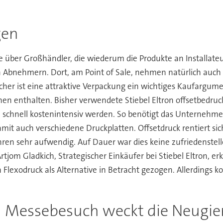
gen
re über Großhändler, die wiederum die Produkte an Installateu
n Abnehmern. Dort, am Point of Sale, nehmen natürlich auc
ucher ist eine attraktive Verpackung ein wichtiges Kaufargume
nen enthalten. Bisher verwendete Stiebel Eltron offsetbedr
schnell kostenintensiv werden. So benötigt das Unternehmen 
mit auch verschiedene Druckplatten. Offsetdruck rentiert s
ren sehr aufwendig. Auf Dauer war dies keine zufriedenstell
rtjom Gladkich, Strategischer Einkäufer bei Stiebel Eltron, e
Flexodruck als Alternative in Betracht gezogen. Allerdings 
n Messebesuch weckt die Neugie