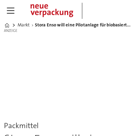
Markt
Stora Enso will eine Pilotanlage für biobasierten Verpackungsschaum bauen
Home
ANZEIGE
ANZEIGE
Packmittel