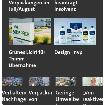
Verpackungen im
beantragt
Juli/August
Insolvenz
Grünes Licht für
Design | nvp
Thimm-
Übernahme
Verhaltene
Verpackungslogistik
Geringe
„Von
Nachfrage
von
Umweltwirkung
reaktiver