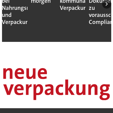
bei
morgen
kommunaler
Dokumen
Nahrungsmittel-
Verpackungssteuern
zu
und
voraussc
Verpackungsmaschinen
Complian