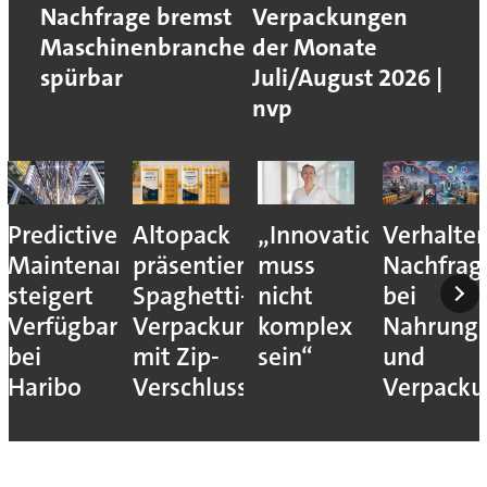
Nachfrage bremst
Verpackungen
Maschinenbranche
der Monate
spürbar
Juli/August 2026 |
nvp
Predictive
Altopack
„Innovation
Verhalte
Maintenance
präsentiert
muss
Nachfrag
steigert
Spaghetti-
nicht
bei
Verfügbarkeit
Verpackung
komplex
Nahrungs
bei
mit Zip-
sein“
und
Haribo
Verschluss
Verpack