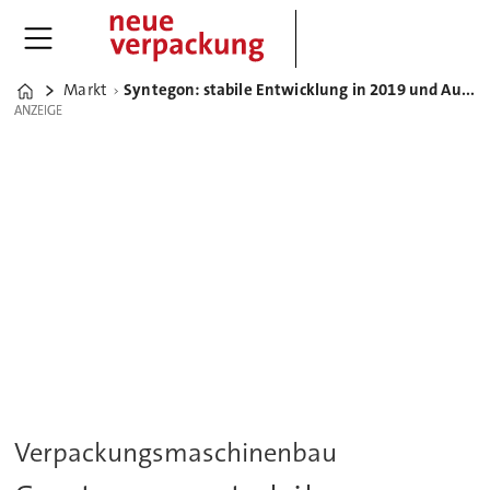
Markt
Syntegon: stabile Entwicklung in 2019 und Ausbau der Service-Aktivitäten in der Corona-Krise
Home
ANZEIGE
ANZEIGE
Verpackungsmaschinenbau