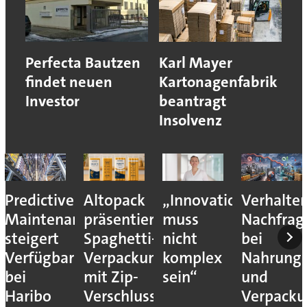
Perfecta Bautzen
Karl Mayer
findet neuen
Kartonagenfabrik
Investor
beantragt
Insolvenz
Predictive
Altopack
„Innovation
Verhalte
Maintenance
präsentiert
muss
Nachfrag
steigert
Spaghetti-
nicht
bei
Verfügbarkeit
Verpackung
komplex
Nahrungs
bei
mit Zip-
sein“
und
Haribo
Verschluss
Verpack