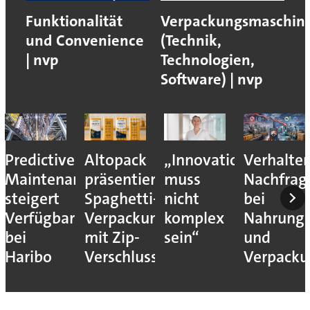
Funktionalität
Verpackungsmaschin
und Convenience
(Technik,
| nvp
Technologien,
Software) | nvp
Predictive
Altopack
„Innovation
Verhalte
Maintenance
präsentiert
muss
Nachfrag
steigert
Spaghetti-
nicht
bei
Verfügbarkeit
Verpackung
komplex
Nahrungs
bei
mit Zip-
sein“
und
Haribo
Verschluss
Verpack