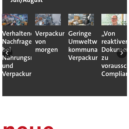
Verhaltene
Verpackungslogistik
Geringe
„Von
Nachfrage
von
Umweltwirkung
reaktiver
bei
morgen
kommunaler
Dokumen
Nahrungsmittel-
Verpackungssteuern
zu
und
voraussc
Verpackungsmaschinen
Complian