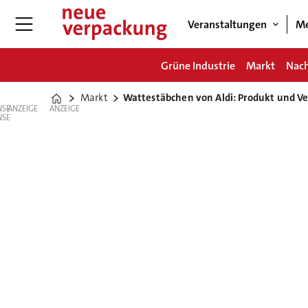
Veranstaltungen
Me
Grüne Industrie
Markt
Nach
Markt
Wattestäbchen von Aldi: Produkt und Ver
Home
ANZEIGE
ANZEIGE