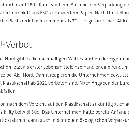
i jährlich rund 380 t Kunststoff ein. Auch bei der Verpackung
 besteht komplett aus FSC-zertifiziertem Papier. Nach Umste
iche Plastikreduktion von mehr als 70 t. Insgesamt spart Aldi
U-Verbot
ldi Nord gibt es die nachhaltigen Wattestäbchen der Eigenmarke
on jetzt als erster Lebensmitteleinzelhändler eine rundum n
ance bei Aldi Nord. Damit reagieren die Unternehmen bewusst 
it Plastikschaft ab 2021 verboten sind. Nach Angaben der E
bfällen.
on nach dem Verzicht auf den Plastikschaft zukünftig auch au
ibility bei Aldi Süd. Das Unternehmen hatte bereits Anfang d
 Wattestäbchen dann auch in der neuen ökologischen Verpackun