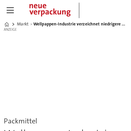
Markt
Wellpappen-Industrie verzeichnet niedrigere Erlöse trotz deutlicher Absatzsteigerung
Home
ANZEIGE
ANZEIGE
Packmittel