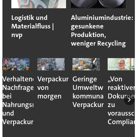
Logistik und
Aluminiumindustrie:
Materialfluss |
gesunkene
nvp
Produktion,
weniger Recycling
Verhaltene
Verpackungslogistik
Geringe
„Von
Nachfrage
von
Umweltwirkung
reaktiver
bei
morgen
kommunaler
Dokumen
Nahrungsmittel-
Verpackungssteuern
zu
und
voraussc
Verpackungsmaschinen
Complian