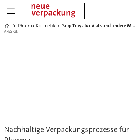
Pharma-Kosmetik
Papp-Trays für Vials und andere Medizinprodukte
Home
ANZEIGE
ANZEIGE
Nachhaltige Verpackungsprozesse für
Pharma