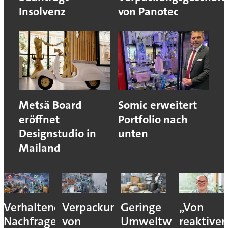
Insolvenz
von Panotec
Metsä Board
Somic erweitert
eröffnet
Portfolio nach
Designstudio in
unten
Mailand
Verhaltene
Verpackungslogistik
Geringe
„Von
Nachfrage
von
Umweltwirkung
reaktiver