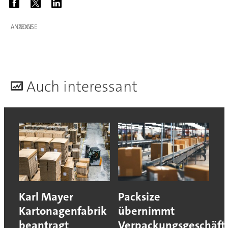
ANZEIGE
A
uch interessant
Karl Mayer
Packsize
Kartonagenfabrik
übernimmt
beantragt
Verpackungsgeschäft