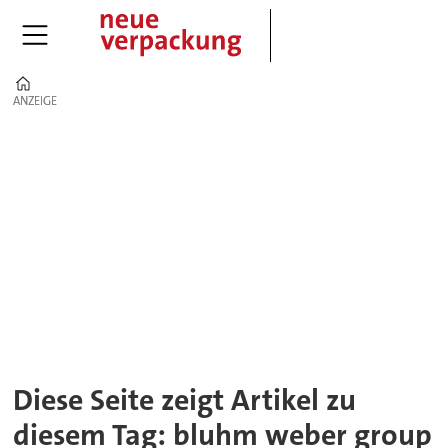
Home
ANZEIGE
ANZEIGE
Tag:
bluhm
weber
group
Diese Seite zeigt Artikel zu
diesem Tag: bluhm weber group