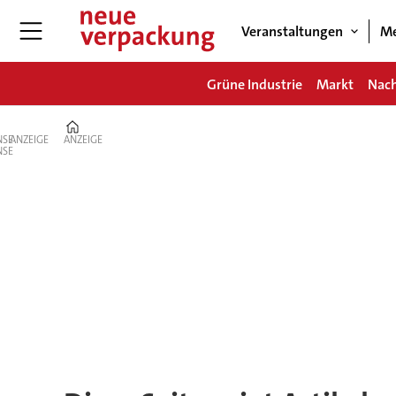
Veranstaltungen
Me
Grüne Industrie
Markt
Nach
Home
ANZEIGE
ANZEIGE
Tag:
changemanagement