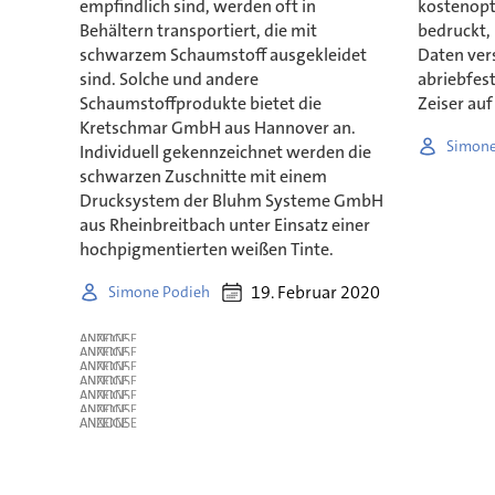
empfindlich sind, werden oft in
kostenopt
Behältern transportiert, die mit
bedruckt, 
schwarzem Schaumstoff ausgekleidet
Daten vers
sind. Solche und andere
abriebfest
Schaumstoffprodukte bietet die
Zeiser au
Kretschmar GmbH aus Hannover an.
Simone
Individuell gekennzeichnet werden die
schwarzen Zuschnitte mit einem
Drucksystem der Bluhm Systeme GmbH
aus Rheinbreitbach unter Einsatz einer
hochpigmentierten weißen Tinte.
19. Februar 2020
Simone Podieh
ANZEIGE
ANZEIGE
ANZEIGE
ANZEIGE
ANZEIGE
ANZEIGE
ANZEIGE