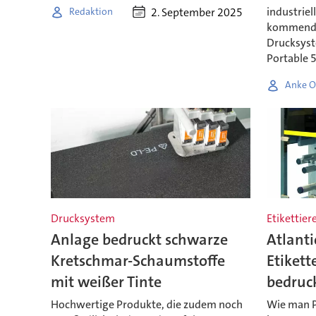
industriell
2. September 2025
Redaktion
kommenden
Drucksyst
Portable 5
Anke O
Drucksystem
Etikettier
Anlage bedruckt schwarze
Atlanti
Kretschmar-Schaumstoffe
Etikett
mit weißer Tinte
bedruc
Hochwertige Produkte, die zudem noch
Wie man P