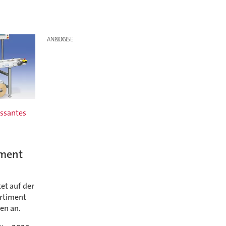
ANZEIGE
essantes
iment
et auf der
ortiment
en an.