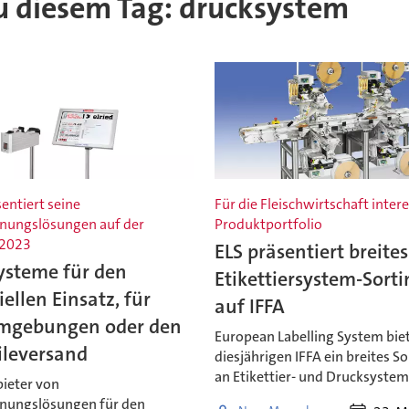
 zu diesem Tag: drucksystem
sentiert seine
Für die Fleischwirtschaft inter
nungslösungen auf der
Produktportfolio
 2023
ELS präsentiert breites
ysteme für den
Etikettiersystem-Sort
iellen Einsatz, für
auf IFFA
mgebungen oder den
European Labelling System biet
ileversand
diesjährigen IFFA ein breites S
an Etikettier- und Drucksystem
bieter von
nungslösungen für den