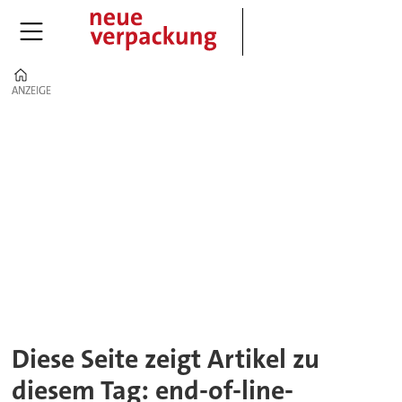
Home
ANZEIGE
ANZEIGE
Tag:
end-
of-
line-
prozesse
Diese Seite zeigt Artikel zu
diesem Tag: end-of-line-