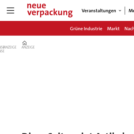
Veranstaltungen
Me
Grüne Industrie
Markt
Nach
Home
ANZEIGE
ANZEIGE
Tag:
handling
guide
online