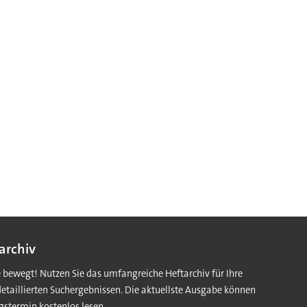
archiv
e bewegt! Nutzen Sie das umfangreiche Heftarchiv für Ihre
detaillierten Suchergebnissen. Die aktuellste Ausgabe können
gstermin kostenlos lesen.