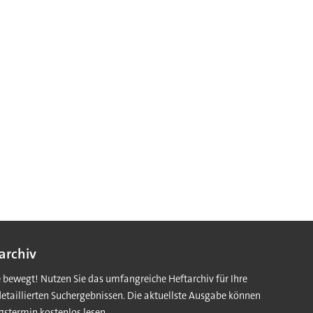
archiv
e bewegt! Nutzen Sie das umfangreiche Heftarchiv für Ihre
detaillierten Suchergebnissen. Die aktuellste Ausgabe können
gstermin kostenlos lesen.