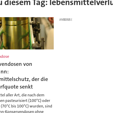
zu diesem Tag: lebensmittelverl
ANZEIGE
ndose
vendosen von
nn:
ittelschutz, der die
fquote senkt
el aller Art, die nach dem
en pasteurisiert (100°C) oder
rt (70°C bis 100°C) wurden, sind
ann-Konservendosen ohne