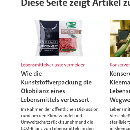
Diese Seite zeigt Artikel 
Lebensmittelverluste vermeiden
Konserve
Wie die
Konser
Kunststoffverpackung die
Kleema
Ökobilanz eines
Lebensm
Lebensmittels verbessert
Wegwer
Im Rahmen der öffentlichen Diskussion
Lebensmitt
rund um den Klimawandel und
Verschließ
Umweltschutz rückt zunehmend die
sterilisie
CO2-Bilanz von Lebensmitteln in den
in Kleem