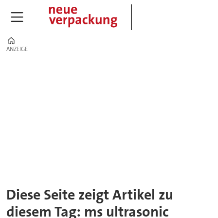
Home
ANZEIGE
ANZEIGE
Tag:
ms
ultrasonic
technology
group
Diese Seite zeigt Artikel zu
diesem Tag: ms ultrasonic