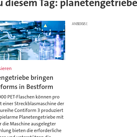
 zu diesem Tag: planetengetrieb
ANZEIGE
ieren
engetriebe bringen
eforms in Bestform
.000 PET-Flaschen können pro
t einer Streckblasmaschine der
ureihe Contiform 3 produziert
pielarme Planetengetriebe mit
ür die Maschine ausgelegter
lung bieten die erforderliche