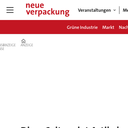
Veranstaltungen
Me
Grüne Industrie
Markt
Nach
Home
ANZEIGE
ANZEIGE
Tag:
planetengetriebe