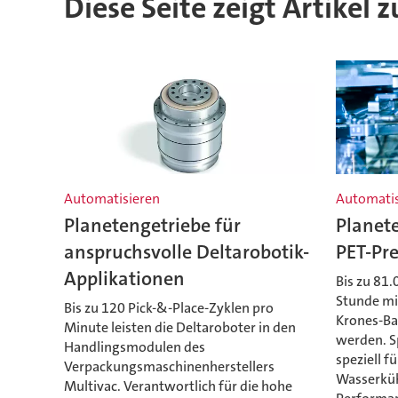
Diese Seite zeigt Artikel
Automatisieren
Automatis
Planetengetriebe für
Planet
anspruchsvolle Deltarobotik-
PET-Pr
Applikationen
Bis zu 81
Stunde mi
Bis zu 120 Pick-&-Place-Zyklen pro
Krones-Ba
Minute leisten die Deltaroboter in den
werden. S
Handlingsmodulen des
speziell f
Verpackungsmaschinenherstellers
Wasserküh
Multivac. Verantwortlich für die hohe