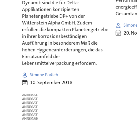
Performan
Dynamik sind die für Delta-
energieef
Applikationen konzipierten
Gesamtan
Planetengetriebe DP+ von der
Wittenstein Alpha GmbH. Zudem
Simone
erfüllen die kompakten Planetengetriebe
20. N
in ihrer korrosionsbeständigen
Ausführung in besonderem Maß die
hohen Hygieneanforderungen, die das
Einsatzumfeld der
Lebensmittelverpackung erfordern.
Simone Podieh
10. September 2018
ANZEIGE
ANZEIGE
ANZEIGE
ANZEIGE
ANZEIGE
ANZEIGE
ANZEIGE