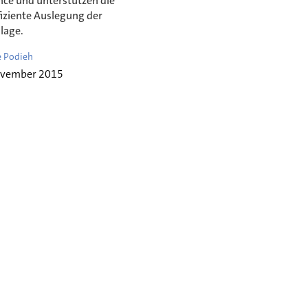
ce und unterstützen die
fiziente Auslegung der
lage.
 Podieh
ovember 2015