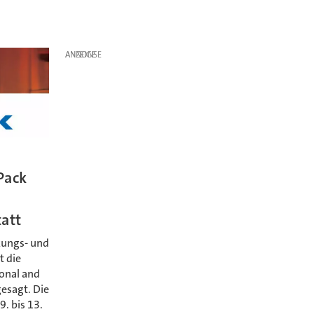
ANZEIGE
Pack
tatt
kungs- und
t die
ional and
esagt. Die
. bis 13.