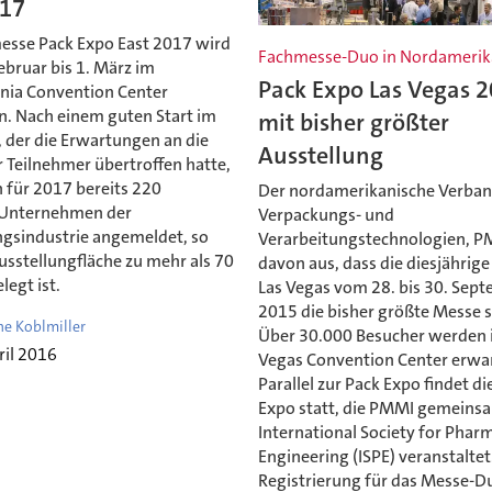
017
esse Pack Expo East 2017 wird
Fachmesse-Duo in Nordamerik
bruar bis 1. März im
Pack Expo Las Vegas 
nia Convention Center
n. Nach einem guten Start im
mit bisher größter
 der die Erwartungen an die
Ausstellung
 Teilnehmer übertroffen hatte,
 für 2017 bereits 220
Der nordamerikanische Verban
 Unternehmen der
Verpackungs- und
gsindustrie angemeldet, so
Verarbeitungstechnologien, P
usstellungfläche zu mehr als 70
davon aus, dass die diesjährig
legt ist.
Las Vegas vom 28. bis 30. Sep
2015 die bisher größte Messe s
ne Koblmiller
Über 30.000 Besucher werden 
ril 2016
Vegas Convention Center erwar
Parallel zur Pack Expo findet d
Expo statt, die PMMI gemeins
International Society for Phar
Engineering (ISPE) veranstaltet
Registrierung für das Messe-Du