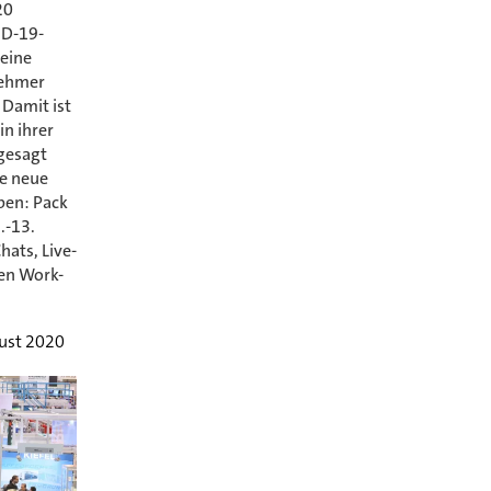
20
ID-19-
 eine
nehmer
 Damit ist
in ihrer
gesagt
ne neue
eben: Pack
.-13.
ats, Live-
en Work-
ust 2020