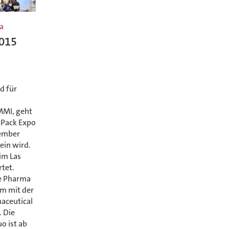
a
2015
d für
MMI, geht
e Pack Expo
tember
ein wird.
im Las
tet.
ie Pharma
am mit der
maceutical
. Die
o ist ab