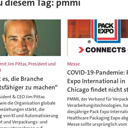
 zu diesem Tag: pmmi
mit Jim Pittas, President und
Messe
I
COVID-19-Pandemie: 
st es, die Branche
Expo International in
tsfähiger zu machen“
Chicago findet nicht s
ident & CEO Jim Pittas
PMMI, der Verband für Verpac
 wie die Organisation globale
Verarbeitungstechnologien, ha
eziehungen stärkt, die
diesjährige Pack Expo Internat
g von KI und Automatisierung
Healthcare Packaging Expo abg
bt und Verpackungs- und
Messe sollte ursprünglich vom 9