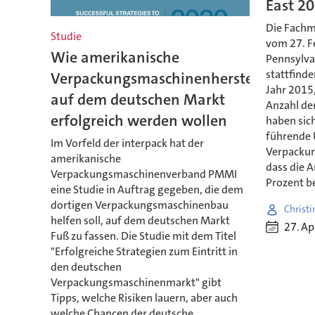
East 2
Die Fachm
Studie
vom 27. Fe
Wie amerikanische
Pennsylva
stattfinde
Verpackungsmaschinenhersteller
Jahr 2015,
auf dem deutschen Markt
Anzahl der
erfolgreich werden wollen
haben sich
führende
Im Vorfeld der interpack hat der
Verpackun
amerikanische
dass die A
Verpackungsmaschinenverband PMMI
Prozent be
eine Studie in Auftrag gegeben, die dem
dortigen Verpackungsmaschinenbau
Christi
helfen soll, auf dem deutschen Markt
27. Ap
Fuß zu fassen. Die Studie mit dem Titel
"Erfolgreiche Strategien zum Eintritt in
den deutschen
Verpackungsmaschinenmarkt" gibt
Tipps, welche Risiken lauern, aber auch
welche Chancen der deutsche