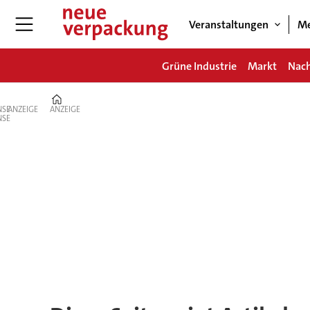
Veranstaltungen
Me
Grüne Industrie
Markt
Nach
Home
ANZEIGE
ANZEIGE
Tag:
printing
technologies