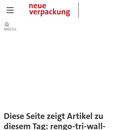
Home
ANZEIGE
ANZEIGE
Tag:
rengo-
tri-
wall-
gruppe
Diese Seite zeigt Artikel zu
diesem Tag: rengo-tri-wall-