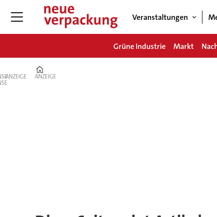
Veranstaltungen
Me
Grüne Industrie
Markt
Nach
Home
ANZEIGE
ANZEIGE
Tag:
servicevalue
gmbh