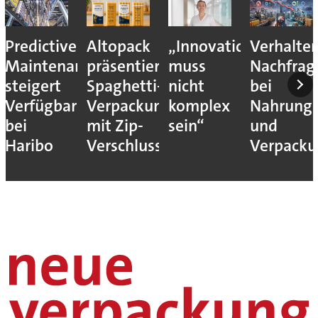
Predictive
Altopack
„Innovation
Verhalte
Maintenance
präsentiert
muss
Nachfrag
steigert
Spaghetti-
nicht
bei
Verfügbarkeit
Verpackung
komplex
Nahrungs
bei
mit Zip-
sein“
und
Haribo
Verschluss
Verpack