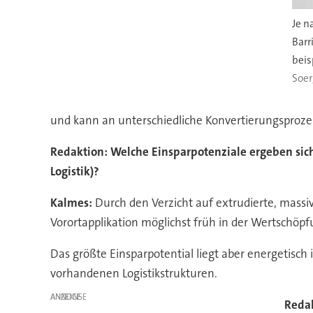
Je n
Barr
beis
Soe
und kann an unterschiedliche Konvertierungsprozes
Redaktion: Welche Einsparpotenziale ergeben sich
Logistik)?
Kalmes:
Durch den Verzicht auf extrudierte, massiv
Vorortapplikation möglichst früh in der Wertschöp
Das größte Einsparpotential liegt aber energetis
vorhandenen Logistikstrukturen.
ANZEIGE
Redak