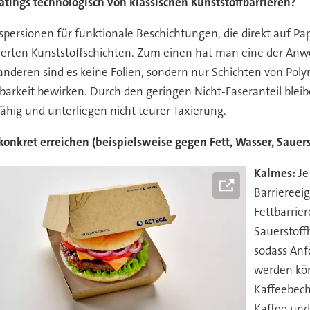
tings technologisch von klassischen Kunststoffbarrieren?
spersionen für funktionale Beschichtungen, die direkt auf Pa
dierten Kunststoffschichten. Zum einen hat man eine der Anw
deren sind es keine Folien, sondern nur Schichten von Polym
ierbarkeit bewirken. Durch den geringen Nicht-Faseranteil ble
ähig und unterliegen nicht teurer Taxierung.
onkret erreichen (beispielsweise gegen Fett, Wasser, Sauerst
Kalmes:
Je
Barriereei
Fettbarrie
Sauerstoff
sodass An
werden kön
Kaffeebech
Kaffee und