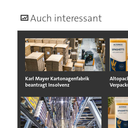
A
uch interessant
Karl Mayer Kartonagenfabrik
Altopack
beantragt Insolvenz
Verpack