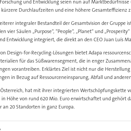
orschung und Entwicklung seien nun auf Marktbedürfnisse u
, kürzere Durchlaufzeiten und eine höhere Gesamteffizienz zu
eiterer integraler Bestandteil der Gesamtvision der Gruppe 
f den vier Säulen „Purpose“, “People“, „Planet“ und „Prosperi
nd Entwicklung integriert, die direkt an den CEO Juan Luís Ma
g von Design-for-Recycling-Lösungen bietet Adapa ressource
aterialien für das Süßwarensegment, die in enger Zusammen
en vorantreiben. Erklärtes Ziel ist nicht nur die Herstellung
gen in Bezug auf Ressourceneinsparung, Abfall und anderen
sterreich, hat mit ihrer integrierten Wertschöpfungskette v
 in Höhe von rund 620 Mio. Euro erwirtschaftet und gehört
er an 20 Standorten in ganz Europa.
e