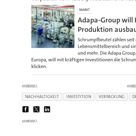
MARKT
Adapa-Group will 
Produktion ausba
Schrumpfbeutel zählen sei
Lebensmittelbereich und si
und mehr. Die Adapa Group, 
Europa, will mit kräftigen Investitionen die Sch
klicken.
ANZEIGE
ANZE
NACHHALTIGKEIT
INVESTITION
VERPACKUNG
D
ANZEIGE