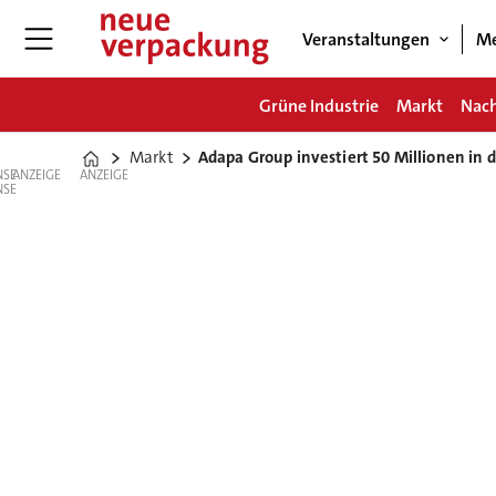
Veranstaltungen
Me
Grüne Industrie
Markt
Nach
Markt
Adapa Group investiert 50 Millionen in 
Home
ANZEIGE
ANZEIGE