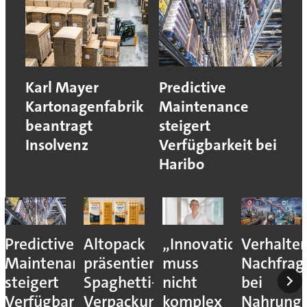
Karl Mayer
Predictive
Kartonagenfabrik
Maintenance
beantragt
steigert
Insolvenz
Verfügbarkeit bei
Haribo
Predictive
Altopack
„Innovation
Verhalte
Maintenance
präsentiert
muss
Nachfrag
steigert
Spaghetti-
nicht
bei
Verfügbarkeit
Verpackung
komplex
Nahrungs