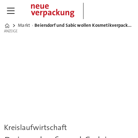
Markt
Beiersdorf und Sabic wollen Kosmetikverpackungen aus erneuerbaren Kunststoffen auf den Markt bringen
Home
ANZEIGE
ANZEIGE
Kreislaufwirtschaft