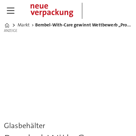
Markt
Bembel-With-Care gewinnt Wettbewerb „Produktinnovation in Glas“
Home
ANZEIGE
ANZEIGE
Glasbehälter