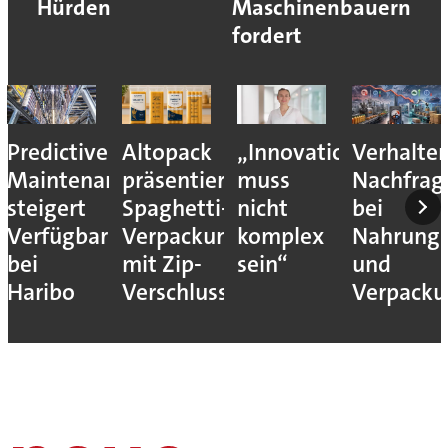
Hürden
Maschinenbauern
fordert
Predictive
Altopack
„Innovation
Verhalte
Maintenance
präsentiert
muss
Nachfrag
steigert
Spaghetti-
nicht
bei
Verfügbarkeit
Verpackung
komplex
Nahrungs
bei
mit Zip-
sein“
und
Haribo
Verschluss
Verpack