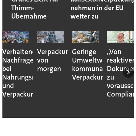
Thimm-
nehmen in der EU
Übernahme
weiter zu
Verhaltene
Verpackungslogistik
Geringe
„Von
Nachfrage
von
Umweltwirkung
reaktiver
bei
morgen
kommunaler
Dokumen
Nahrungsmittel-
Verpackungssteuern
zu
und
voraussc
Verpackungsmaschinen
Complian