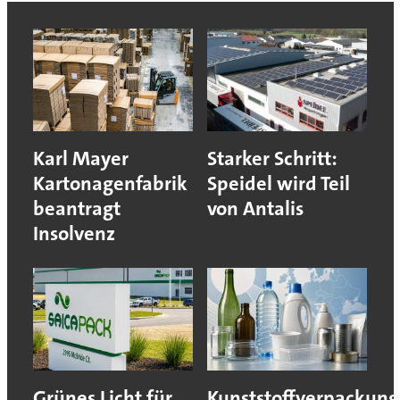
Karl Mayer
Starker Schritt:
Kartonagenfabrik
Speidel wird Teil
beantragt
von Antalis
Insolvenz
Grünes Licht für
Kunststoffverpackun