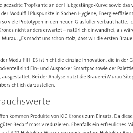
ne gezackte Tropfkante an der Hubgestänge-Kurve sowie das vo
n der Modulfill Pluspunkte in Sachen Hygiene, Energieeffizien
 so viele Prototypen in den neuen Glasfüller verbaut hatte. Ic
Krones nicht anders erwartet – natürlich einwandfrei, als wäre
 Murau. „Es macht uns schon stolz, dass wir die ersten Braue
der Modulfill HES ist nicht die einzige Innovation, die in der
Trockenteil sind Ein- und Auspacker Smartpac sowie der Palet
usgestattet. Bei der Analyse nutzt die Brauerei Murau Sitepi
bersichtlich darzustellen.
brauchswerte
ffen kommen Produkte von KIC Krones zum Einsatz. Da diese i
ter-Bedarf massiv reduzieren. Ebenfalls ein erfreuliches Mi
 auf 4,33 Hektoliter Wasser pro produziertem Hektoliter Bier.