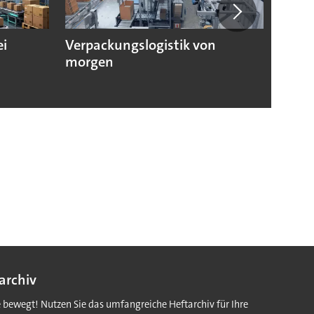
ei
Verpackungslogistik von
Geri
morgen
komm
Verp
archiv
e bewegt! Nutzen Sie das umfangreiche Heftarchiv für Ihre