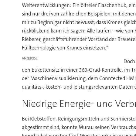
Weiterentwicklungen: Ein ölfreier Flaschenhub, ei
sind nur drei von zahlreichen Beispielen, mit dene
mir zu Beginn gar nicht bewusst, dass Krones gleich
rückblickend kann ich sagen: Alle laufen – wie von 
Rieberer, geschäftsführender Vorstand der Brauerei
Fülltechnologie von Krones einsetzen.“
ANZEIGE
Doch 
den Etikettensitz in einer 360-Grad-Kontrolle, im 
der Maschinenvisualisierung, dem Conntected HMI, a
qualitäts-, kosten- und leistungsrelevanten Daten ü
Niedrige Energie- und Ver
Bei Klebstoffen, Reinigungsmitteln und Schmiersto
abgestimmt sind, konnte Murau seinen Verbrauchsgü
Innerhalb der ersten fünf Monate sank dieser von 6