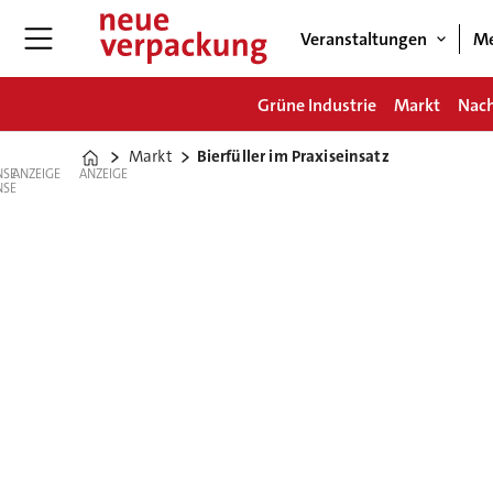
Veranstaltungen
Me
Grüne Industrie
Markt
Nach
Markt
Bierfüller im Praxiseinsatz
Home
ANZEIGE
ANZEIGE