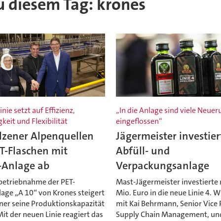
zu diesem Tag: krones
nie setzt auf Effizienz,
„In die Anlage sind viele Neue
keit und Flexibilität
eingeflossen“
lzener Alpenquellen
Jägermeister investier
ET-Flaschen mit
Abfüll- und
-Anlage ab
Verpackungsanlage
nbetriebnahme der PET-
Mast-Jägermeister investierte 
age „A 10“ von Krones steigert
Mio. Euro in die neue Linie 4. 
ner seine Produktionskapazität
mit Kai Behrmann, Senior Vice 
Mit der neuen Linie reagiert das
Supply Chain Management, und