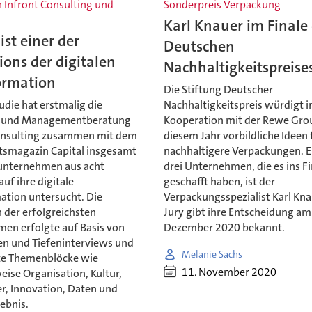
n Infront Consulting und
Sonderpreis Verpackung
Karl Knauer im Finale
ist einer der
Deutschen
ons der digitalen
Nachhaltigkeitspreise
ormation
Die Stiftung Deutscher
tudie hat erstmalig die
Nachhaltigkeitspreis würdigt i
- und Managementberatung
Kooperation mit der Rewe Gro
onsulting zusammen mit dem
diesem Jahr vorbildliche Ideen 
tsmagazin Capital insgesamt
nachhaltigere Verpackungen. E
unternehmen aus acht
drei Unternehmen, die es ins Fi
uf ihre digitale
geschafft haben, ist der
ation untersucht. Die
Verpackungsspezialist Karl Kna
 der erfolgreichsten
Jury gibt ihre Entscheidung am
en erfolgte auf Basis von
Dezember 2020 bekannt.
n und Tiefeninterviews und
Melanie Sachs
te Themenblöcke wie
11. November 2020
eise Organisation, Kultur,
r, Innovation, Daten und
ebnis.