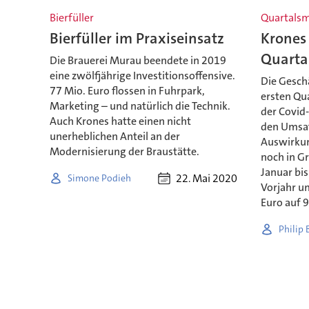
Bierfüller
Quartals
Bierfüller im Praxiseinsatz
Krones 
Quartal
Die Brauerei Murau beendete in 2019
eine zwölfjährige Investitionsoffensive.
Die Gesch
77 Mio. Euro flossen in Fuhrpark,
ersten Qua
Marketing – und natürlich die Technik.
der Covid-
Auch Krones hatte einen nicht
den Umsatz
unerheblichen Anteil an der
Auswirkun
Modernisierung der Braustätte.
noch in Gr
Januar bi
22. Mai 2020
Simone Podieh
Vorjahr u
Euro auf 9
Philip