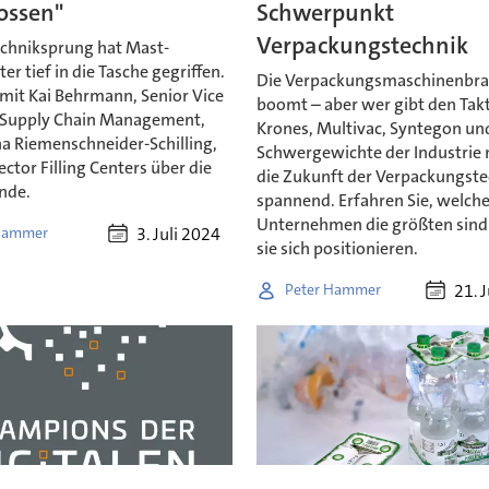
ossen"
Schwerpunkt
Verpackungstechnik
echniksprung hat Mast-
er tief in die Tasche gegriffen.
Die Verpackungsmaschinenbr
 mit Kai Behrmann, Senior Vice
boomt – aber wer gibt den Takt
 Supply Chain Management,
Krones, Multivac, Syntegon un
na Riemenschneider-Schilling,
Schwergewichte der Industrie
ector Filling Centers über die
die Zukunft der Verpackungste
nde.
spannend. Erfahren Sie, welch
Unternehmen die größten sind
3. Juli 2024
Hammer
sie sich positionieren.
21. 
Peter Hammer