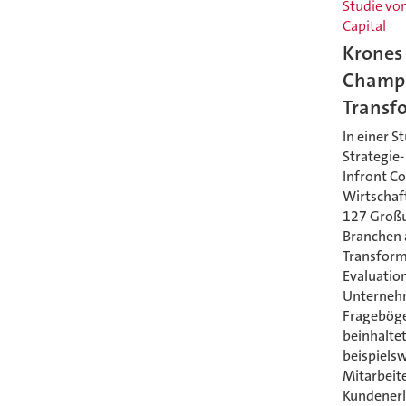
Studie vo
Capital
Krones 
Champi
Transf
In einer S
Strategie
Infront C
Wirtschaf
127 Groß
Branchen a
Transform
Evaluation
Unternehm
Frageböge
beinhalte
beispielsw
Mitarbeite
Kundenerl