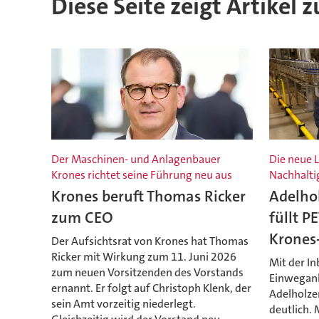
Diese Seite zeigt Artikel 
Der Maschinen- und Anlagenbauer
Die neue Li
Krones richtet seine Führung neu aus
Nachhaltig
Krones beruft Thomas Ricker
Adelho
zum CEO
füllt P
Krones
Der Aufsichtsrat von Krones hat Thomas
Ricker mit Wirkung zum 11. Juni 2026
Mit der I
zum neuen Vorsitzenden des Vorstands
Einweganl
ernannt. Er folgt auf Christoph Klenk, der
Adelholze
sein Amt vorzeitig niederlegt.
deutlich. 