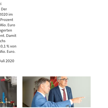
i
 Der
 2020 im
 Prozent
Mio. Euro
ingerten
ent. Damit
echs
0,1 % von
Mio. Euro.
Juli 2020