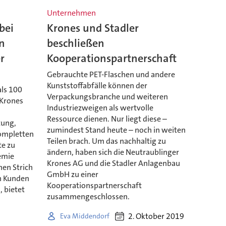
Unternehmen
bei
Krones und Stadler
en
beschließen
r
Kooperationspartnerschaft
Gebrauchte PET-Flaschen und andere
Kunststoffabfälle können der
als 100
Verpackungsbranche und weiteren
 Krones
Industriezweigen als wertvolle
Ressource dienen. Nur liegt diese –
tung,
zumindest Stand heute – noch in weiten
kompletten
Teilen brach. Um das nachhaltig zu
te zu
ändern, haben sich die Neutraublinger
emie
Krones AG und die Stadler Anlagenbau
nen Strich
GmbH zu einer
n Kunden
Kooperationspartnerschaft
, bietet
zusammengeschlossen.
2. Oktober 2019
Eva Middendorf