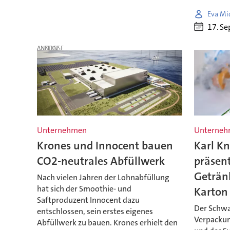
Eva Mi
17. S
ANZEIGE
Unternehmen
Unterne
Krones und Innocent bauen
Karl K
CO2-neutrales Abfüllwerk
präsen
Geträn
Nach vielen Jahren der Lohnabfüllung
hat sich der Smoothie- und
Karton
Saftproduzent Innocent dazu
Der Schw
entschlossen, sein erstes eigenes
Verpackun
Abfüllwerk zu bauen. Krones erhielt den