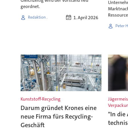
Gleichzeitig wird der Vorstand neu
Unternehm
geordnet.
Marktnach
Ressourcen
1. April 2026
Redaktion .
Peter 
Kunststoff-Recycling
Jägermeist
Verpacku
Darum gründet Krones eine
"In die
neue Firma fürs Recycling-
techni
Geschäft