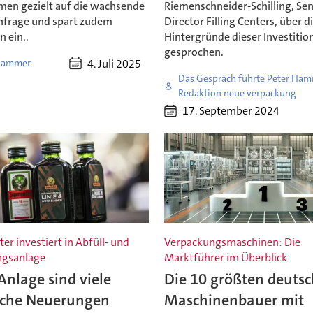
en gezielt auf die wachsende
Riemenschneider-Schilling, Sen
frage und spart zudem
Director Filling Centers, über d
 ein..
Hintergründe dieser Investitio
gesprochen.
4. Juli 2025
Hammer
Das Gespräch führte Peter Ham
Redaktion neue verpackung
17. September 2024
er investiert in Abfüll- und
Verpackungsmaschinen: Die
ngsanlage
Marktführer im Überblick
 Anlage sind viele
Die 10 größten deuts
sche Neuerungen
Maschinenbauer mit