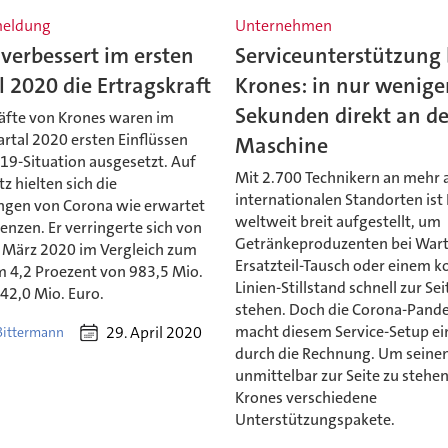
meldung
Unternehmen
verbessert im ersten
Serviceunterstützung 
 2020 die Ertragskraft
Krones: in nur wenig
Sekunden direkt an de
äfte von Krones waren im
rtal 2020 ersten Einflüssen
Maschine
19-Situation ausgesetzt. Auf
Mit 2.700 Technikern an mehr 
 hielten sich die
internationalen Standorten ist
gen von Corona wie erwartet
weltweit breit aufgestellt, um
enzen. Er verringerte sich von
Getränkeproduzenten bei War
s März 2020 im Vergleich zum
Ersatzteil-Tausch oder einem 
m 4,2 Proezent von 983,5 Mio.
Linien-Stillstand schnell zur Sei
42,0 Mio. Euro.
stehen. Doch die Corona-Pand
macht diesem Service-Setup ei
29. April 2020
 Bittermann
durch die Rechnung. Um seine
unmittelbar zur Seite zu stehen
Krones verschiedene
Unterstützungspakete.