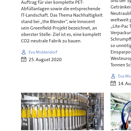
und der S
Auftrag für vier komplette PET-
Getränkei
Abfüllanlagen sowie die entsprechende
Neutraubl
IT-Landschaft. Das Thema Nachhaltigkeit
weltweit 
stand bei „the Blender“, wie Innocent
„Lite-Pac 
sein Greenfield-Projekt bezeichnet, an
Verpackun
oberster Stelle: Ziel ist es, eine komplett
Schrumpff
CO2-neutrale Fabrik zu bauen.
so unnötig
Einsparpot
Eva Middendorf
Westeurop
25. August 2020
Tonnen Sc
Eva Mi
14. A