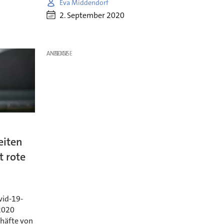
Eva Middendorf
2. September 2020
ANZEIGE
eiten
t rote
vid-19-
2020
chäfte von