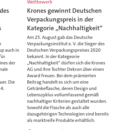
Wettbewerb
 des
Krones gewinnt Deutschen
Verpackungspreis in der
s
Kategorie „Nachhaltigkeit“
Am 25. August gab das Deutsche
n
Verpackungsinstitut e. V. die Sieger des
up auch in
Deutschen Verpackungspreises 2020
für
bekannt. In der Kategeorie
ines der
„Nachhaltigkeit“ dürfen sich die Krones
nale
AG und ihre Tochter Dekron über einen
Award freuen. Bei dem prämierten
uer. Die
Beitrag handelt es sich um eine
 4.
Getränkeflasche, deren Design und
Lebenszyklus vollumfassend gemäß
nachhaltiger Kriterien gestaltet wurden.
Sowohl die Flasche als auch alle
dazugehörigen Technologien sind bereits
als marktreife Produkte erhältlich.