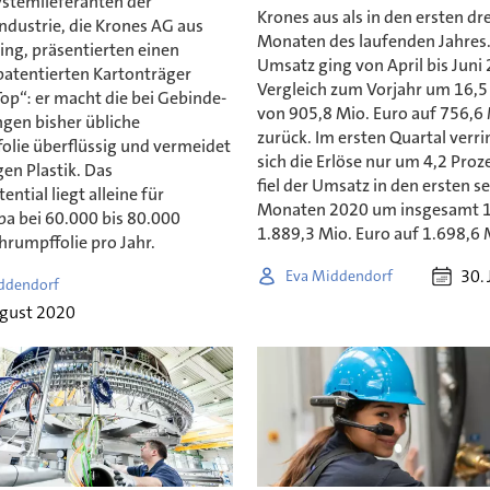
ystemlieferanten der
Krones aus als in den ersten dre
ndustrie, die Krones AG aus
Monaten des laufenden Jahres.
ing, präsentierten einen
Umsatz ging von April bis Juni
patentierten Kartonträger
Vergleich zum Vorjahr um 16,5
Top“: er macht die bei Gebinde-
von 905,8 Mio. Euro auf 756,6 
gen bisher übliche
zurück. Im ersten Quartal verr
olie überflüssig und vermeidet
sich die Erlöse nur um 4,2 Proz
en Plastik. Das
fiel der Umsatz in den ersten s
ential liegt alleine für
Monaten 2020 um insgesamt 1
a bei 60.000 bis 80.000
1.889,3 Mio. Euro auf 1.698,6 
hrumpffolie pro Jahr.
30. 
Eva Middendorf
ddendorf
ugust 2020