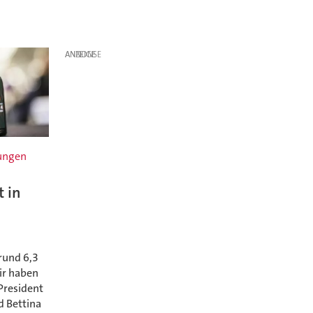
ANZEIGE
rungen
t in
rund 6,3
Wir haben
President
 Bettina