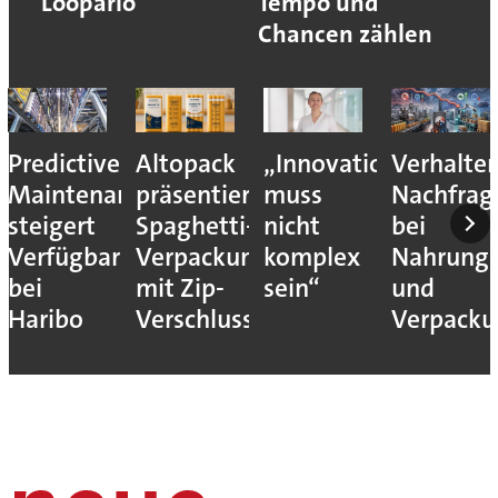
Loopario
Tempo und
Chancen zählen
Predictive
Altopack
„Innovation
Verhalte
Maintenance
präsentiert
muss
Nachfrag
steigert
Spaghetti-
nicht
bei
Verfügbarkeit
Verpackung
komplex
Nahrungs
bei
mit Zip-
sein“
und
Haribo
Verschluss
Verpack