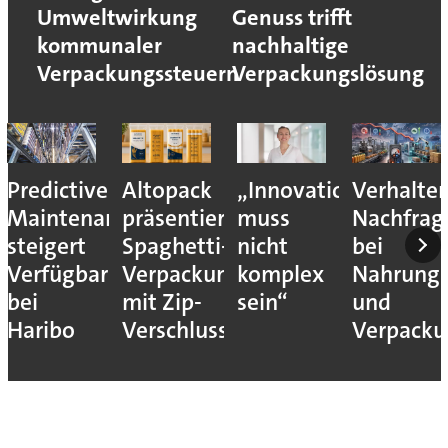
Umweltwirkung
Genuss trifft
kommunaler
nachhaltige
Verpackungssteuern
Verpackungslösung
Predictive
Altopack
„Innovation
Verhalte
Maintenance
präsentiert
muss
Nachfrag
steigert
Spaghetti-
nicht
bei
Verfügbarkeit
Verpackung
komplex
Nahrungs
bei
mit Zip-
sein“
und
Haribo
Verschluss
Verpack