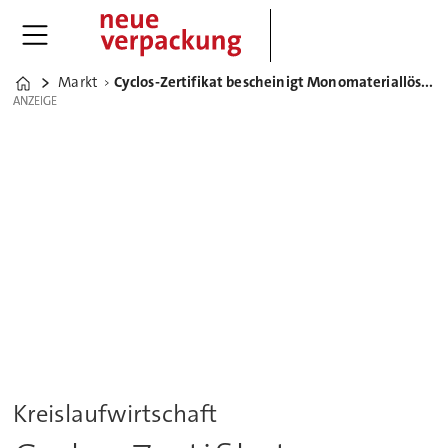
Markt
Cyclos-Zertifikat bescheinigt Monomateriallösung für Käse maximale Rezyklatausbeute
Home
ANZEIGE
ANZEIGE
Kreislaufwirtschaft