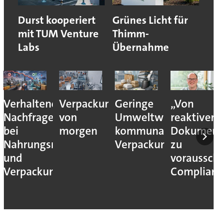
Durst kooperiert
Grünes Licht für
mit TUM Venture
Thimm-
Labs
Übernahme
Verhaltene
Verpackungslogistik
Geringe
„Von
Nachfrage
von
Umweltwirkung
reaktiver
bei
morgen
kommunaler
Dokumen
Nahrungsmittel-
Verpackungssteuern
zu
und
voraussc
Verpackungsmaschinen
Complian