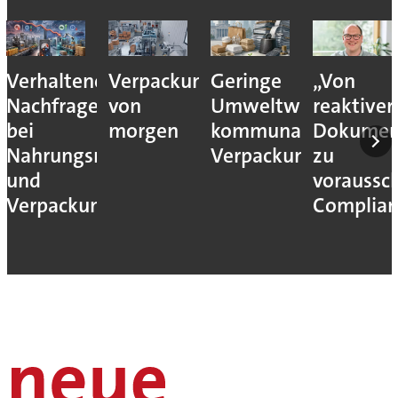
Verhaltene
Verpackungslogistik
Geringe
„Von
Nachfrage
von
Umweltwirkung
reaktiver
bei
morgen
kommunaler
Dokumen
Nahrungsmittel-
Verpackungssteuern
zu
und
voraussc
Verpackungsmaschinen
Complian