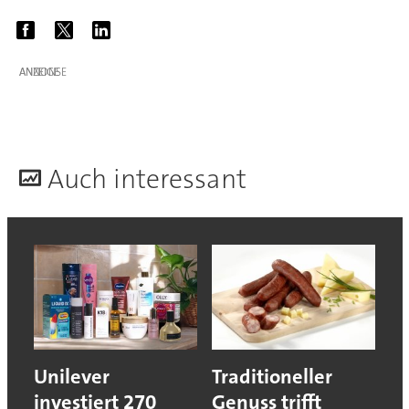
ANZEIGE
A
uch interessant
Unilever
Traditioneller
investiert 270
Genuss trifft