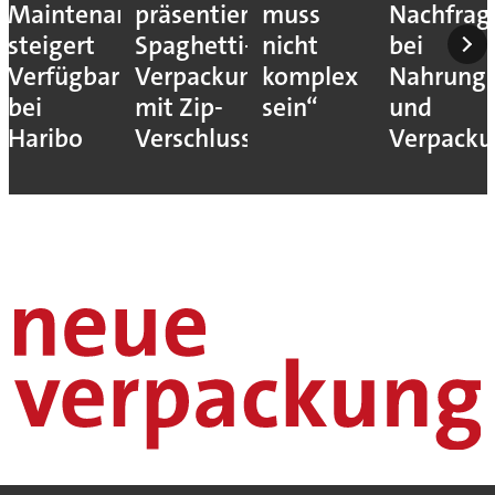
Maintenance
präsentiert
muss
Nachfrag
steigert
Spaghetti-
nicht
bei
Verfügbarkeit
Verpackung
komplex
Nahrungs
bei
mit Zip-
sein“
und
Haribo
Verschluss
Verpack