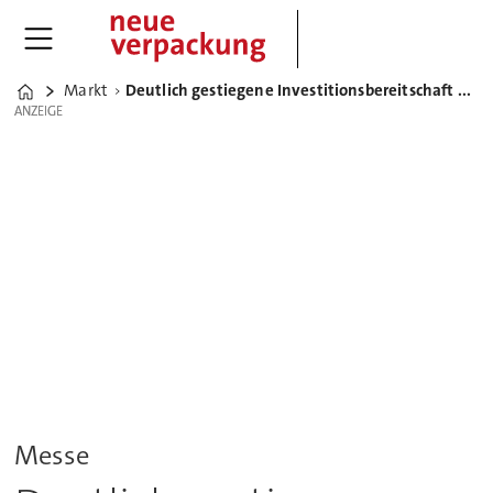
Markt
Deutlich gestiegene Investitionsbereitschaft auf der Upakovka und Interplastica 2019
Home
ANZEIGE
ANZEIGE
Messe