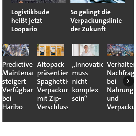
Logistikbude
So gelingt die
heißt jetzt
Verpackungslinie
Loopario
der Zukunft
Predictive
Altopack
„Innovation
Verhalte
Maintenance
präsentiert
muss
Nachfrag
steigert
Spaghetti-
nicht
bei
Verfügbarkeit
Verpackung
komplex
Nahrungs
bei
mit Zip-
sein“
und
Haribo
Verschluss
Verpack