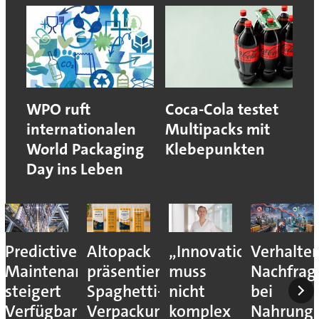
WPO ruft
Coca-Cola testet
internationalen
Multipacks mit
World Packaging
Klebepunkten
Day ins Leben
Predictive
Altopack
„Innovation
Verhalte
Maintenance
präsentiert
muss
Nachfrag
steigert
Spaghetti-
nicht
bei
Verfügbarkeit
Verpackung
komplex
Nahrungs