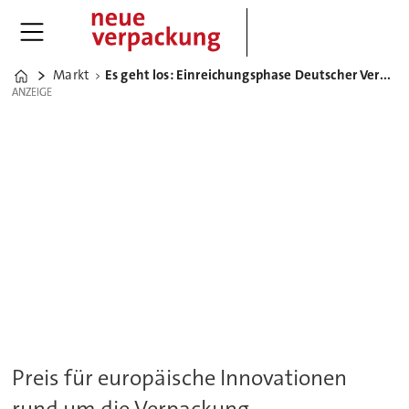
Markt
Es geht los: Einreichungsphase Deutscher Verpackungspreis 2024 gestartet
Home
ANZEIGE
ANZEIGE
Preis für europäische Innovationen
rund um die Verpackung